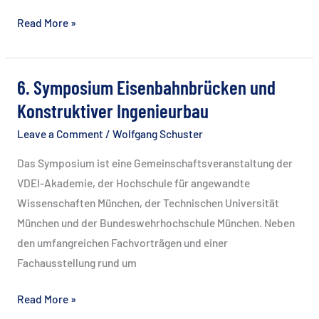
Flächenmanagement
Read More »
–
Immobilien
für
6. Symposium Eisenbahnbrücken und
Eisenbahn-
Konstruktiver Ingenieurbau
Infrastrukturprojekte
Leave a Comment
/
Wolfgang Schuster
Das Symposium ist eine Gemeinschaftsveranstaltung der
VDEI-Akademie, der Hochschule für angewandte
Wissenschaften München, der Technischen Universität
München und der Bundeswehrhochschule München. Neben
den umfangreichen Fachvorträgen und einer
Fachausstellung rund um
6.
Read More »
Symposium