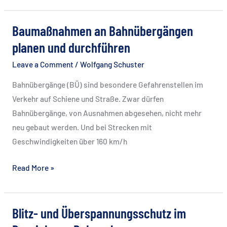
Erstellung
gem.
Baumaßnahmen an Bahnübergängen
EIGV,
planen und durchführen
VV
Leave a Comment
/
Wolfgang Schuster
IBG
INFRA,
Bahnübergänge (BÜ) sind besondere Gefahrenstellen im
VV
Verkehr auf Schiene und Straße. Zwar dürfen
BAU
Bahnübergänge, von Ausnahmen abgesehen, nicht mehr
und
neu gebaut werden. Und bei Strecken mit
EU-
Geschwindigkeiten über 160 km/h
BauPVO
Baumaßnahmen
Read More »
an
Bahnübergängen
planen
Blitz- und Überspannungsschutz im
und