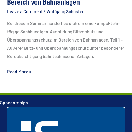
Bereich von Bahnanlagen
durchführen
Leave a Comment
/
Wolfgang Schuster
Bei diesem Seminar handelt es sich um eine kompakte 5-
tägige Sachkundigen-Ausbildung Blitzschutz und
Überspannungsschutz im Bereich von Bahnanlagen. Teil 1 –
Äußerer Blitz- und Überspannungsschutz unter besonderer
Berücksichtigung bahntechnischer Anlagen.
Blitz-
Read More »
und
Überspannungsschutz
im
Sponsorships
Bereich
von
Bahnanlagen