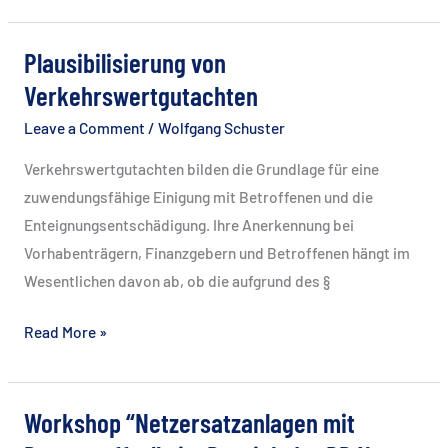
Eisenbahnbrücken
und
Plausibilisierung von
Konstruktiver
Verkehrswertgutachten
Ingenieurbau
Leave a Comment
/
Wolfgang Schuster
Verkehrswertgutachten bilden die Grundlage für eine
zuwendungsfähige Einigung mit Betroffenen und die
Enteignungsentschädigung. Ihre Anerkennung bei
Vorhabenträgern, Finanzgebern und Betroffenen hängt im
Wesentlichen davon ab, ob die aufgrund des §
Plausibilisierung
Read More »
von
Verkehrswertgutachten
Workshop “Netzersatzanlagen mit