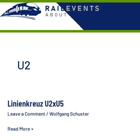
Skip
to
content
U2
Linienkreuz U2xU5
Leave a Comment
/
Wolfgang Schuster
Linienkreuz
Read More »
U2xU5