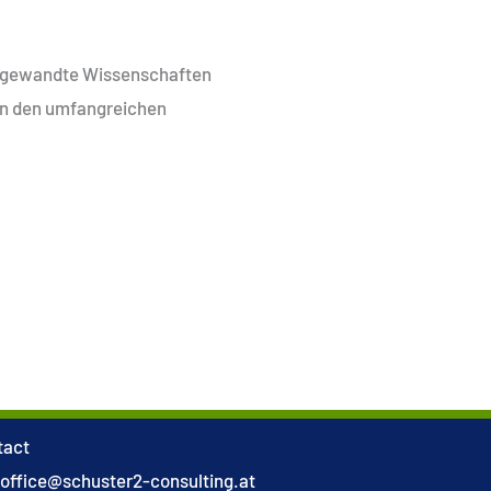
angewandte Wissenschaften
en den umfangreichen
tact
office@schuster2-consulting.at