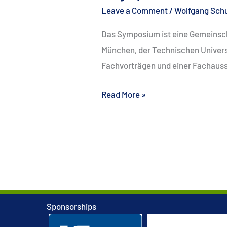
Leave a Comment
/
Wolfgang Sch
Das Symposium ist eine Gemeinsc
München, der Technischen Unive
Fachvorträgen und einer Fachauss
6.
Read More »
Symposium
Eisenbahnbrücken
und
Konstruktiver
Ingenieurbau
Sponsorships